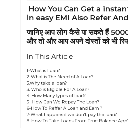
How You Can Get a instant
in easy EMI Also Refer An
जानिए आप लोग कैसे पा सकते हैं ₹500
और तो और आप अपने दोस्तों को भी रि
In This Article
1-What is Loan?
2-What is The Need of A Loan?
3.Why take a loan?
3. Who is Eligible For A Loan?
4. How Many types of loan?
5- How Can We Repay The Loan?
6-How To Reffer A Loan and Earn ?
7-What happens if we don’t pay the loan?
8-How To Take Loans From True Balance App