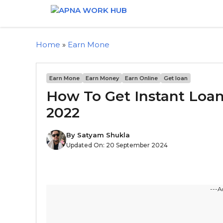
Home
»
Earn Mone
Earn Mone
Earn Money
Earn Online
Get loan
How To Get Instant Loan
2022
By
Satyam Shukla
Updated On:
20 September 2024
---A